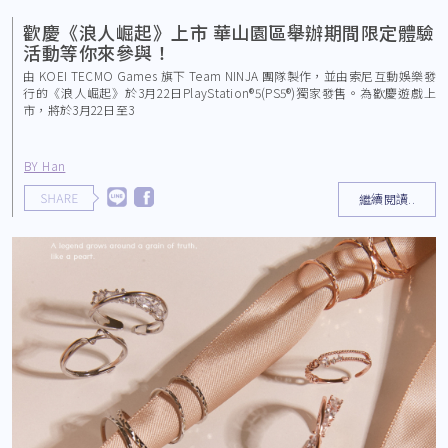
歡慶《浪人崛起》上市 華山園區舉辦期間限定體驗
活動等你來參與！
由 KOEI TECMO Games 旗下 Team NINJA 團隊製作，並由索尼互動娛樂發
行的《浪人崛起》於3月22日PlayStation®5(PS5®)獨家發售。為歡慶遊戲上
市，將於3月22日至3
BY Han
繼續閱讀..