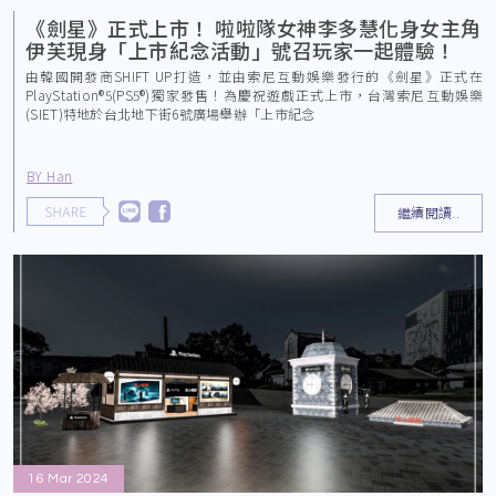
《劍星》正式上市！ 啦啦隊女神李多慧化身女主角
伊芙現身「上市紀念活動」號召玩家一起體驗！
由韓國開發商SHIFT UP打造，並由索尼互動娛樂發行的《劍星》正式在
PlayStation®5(PS5®)獨家發售！為慶祝遊戲正式上市，台灣索尼互動娛樂
(SIET)特地於台北地下街6號廣場舉辦「上市紀念
BY Han
繼續閱讀..
16 Mar 2024