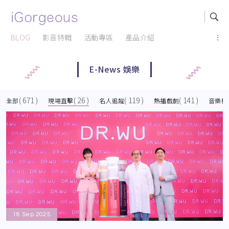
BLOG
影音特輯
活動專區
產品介紹
...
E-News 娛樂
( 671 )
( 26 )
( 119 )
( 141 )
全部
現場直擊
名人追蹤
熱播戲劇
音樂榜
18 Sep 2025