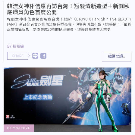
韓流女神朴信惠再訪台灣！短髮清新造型＋新戲臥
底職員角色首度公開
韓劇女神朴信惠驚喜現身台北！她於《DR.WU X Park Shin Hye BEAUTY
PARK》新品記者會以俐落短髮造型亮相，現場尖叫聲不斷。她笑稱：「最近
正在拍攝新戲，要偽裝成20歲的臥底職員，短髮讓整體看起來更
BY 扭扭編
繼續閱讀..
01 May 2024