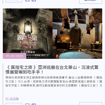
05 Jan 2024
《 厲陰宅之旅 》亞洲巡展在台北華山，沉浸式驚
慄展覽嚇到吃手手！
華納兄弟探索全球主題娛樂與光尚娛樂再度攜手,聯合小金鹿娛樂將《 厲陰
宅之旅 》引入台灣。高規格沉浸式展覽驚喜登台!身歷其境踏入啟發自《 厲
陰宅宇宙 》的精美場景,連同互動裝置激發你的五官體驗!《 厲陰宅之旅 》沉
浸式體驗
BY 扭扭編