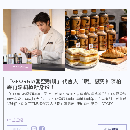
15 Mar 2024
「GEORGIA喬亞咖啡」代言人「職」感男神陳柏
霖再添斜槓新身份！
「GEORGIA喬亞咖啡」秉持日系職人精神，以專業滴濾成就手沖口感深受消
費者喜愛，首度打造「GEORGIA喬亞咖啡」專業咖啡館，完美復刻日系質感
咖啡館。活動首日品牌代言人「職」感男神–陳柏霖也現身「GEORG
BY 扭扭編
繼續閱讀..