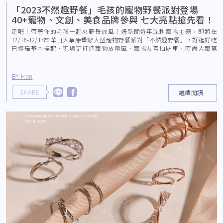
「2023不然趣野餐」毛孩的寵物野餐派對登場
40+寵物、文創、美食品牌參與 七大亮點搶先看！
走吧！帶著你的毛孩一起來野餐放風！妞新聞近年深耕寵物主題，即將在
12/16-12/17於華山大草原舉辦大型寵物野餐派對「不然趣野餐」，好逛好吃
已經是基本標配，現場更打造寵物放電區、寵物友善拍貼車、時尚人寵寫
真、氛圍系舞台
BY Han
繼續閱讀..