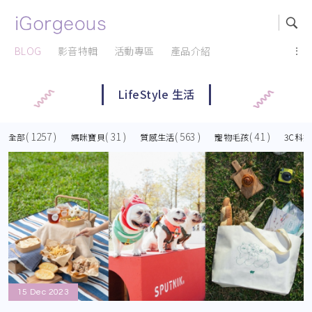
BLOG
影音特輯
活動專區
產品介紹
...
LifeStyle 生活
( 1257 )
( 31 )
( 563 )
( 41 )
全部
媽咪寶貝
質感生活
寵物毛孩
3C科技
15 Dec 2023